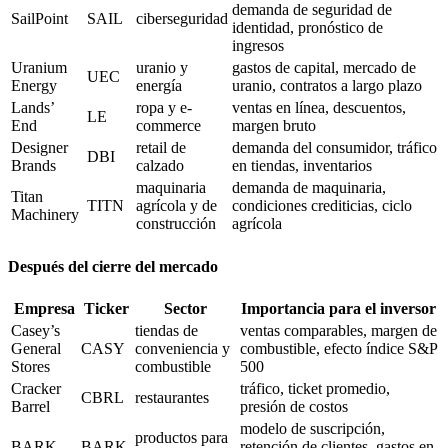
demanda de seguridad de
SailPoint
SAIL
ciberseguridad
identidad, pronóstico de
ingresos
Uranium
uranio y
gastos de capital, mercado de
UEC
Energy
energía
uranio, contratos a largo plazo
Lands’
ropa y e-
ventas en línea, descuentos,
LE
End
commerce
margen bruto
Designer
retail de
demanda del consumidor, tráfico
DBI
Brands
calzado
en tiendas, inventarios
maquinaria
demanda de maquinaria,
Titan
TITN
agrícola y de
condiciones crediticias, ciclo
Machinery
construcción
agrícola
Después del cierre del mercado
Empresa
Ticker
Sector
Importancia para el inversor
Casey’s
tiendas de
ventas comparables, margen de
General
CASY
conveniencia y
combustible, efecto índice S&P
Stores
combustible
500
Cracker
tráfico, ticket promedio,
CBRL
restaurantes
Barrel
presión de costos
modelo de suscripción,
productos para
BARK
BARK
retención de clientes, gastos en