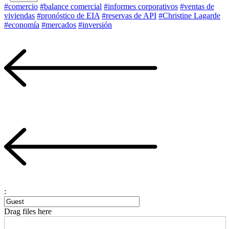
#comercio
#balance comercial
#informes corporativos
#ventas de
viviendas
#pronóstico de EIA
#reservas de API
#Christine Lagarde
#economía
#mercados
#inversión
:
Drag files here