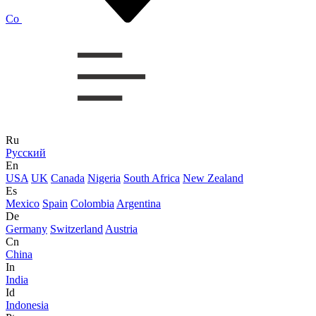
Co
Ru
Русский
En
USA
UK
Canada
Nigeria
South Africa
New Zealand
Es
Mexico
Spain
Colombia
Argentina
De
Germany
Switzerland
Austria
Cn
China
In
India
Id
Indonesia