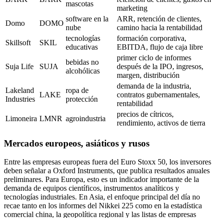
mascotas
marketing
software en la
ARR, retención de clientes,
Domo
DOMO
nube
camino hacia la rentabilidad
tecnologías
formación corporativa,
Skillsoft
SKIL
educativas
EBITDA, flujo de caja libre
primer ciclo de informes
bebidas no
Suja Life
SUJA
después de la IPO, ingresos,
alcohólicas
margen, distribución
demanda de la industria,
Lakeland
ropa de
LAKE
contratos gubernamentales,
Industries
protección
rentabilidad
precios de cítricos,
Limoneira
LMNR
agroindustria
rendimiento, activos de tierra
Mercados europeos, asiáticos y rusos
Entre las empresas europeas fuera del Euro Stoxx 50, los inversores
deben señalar a Oxford Instruments, que publica resultados anuales
preliminares. Para Europa, esto es un indicador importante de la
demanda de equipos científicos, instrumentos analíticos y
tecnologías industriales. En Asia, el enfoque principal del día no
recae tanto en los informes del Nikkei 225 como en la estadística
comercial china, la geopolítica regional y las listas de empresas