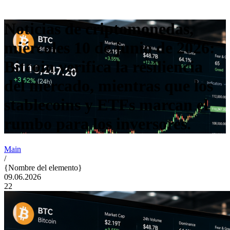
Noticias de criptomonedas,
miércoles 10 de junio de 2026:
Bitcoin verifica la resiliencia
del mercado, mientras que los
stablecoins y ETFs marcan el
rumbo para los inversores.
Main
/
{Nombre del elemento}
09.06.2026
22