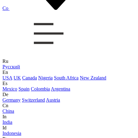
Co
Ru
Русский
En
USA
UK
Canada
Nigeria
South Africa
New Zealand
Es
Mexico
Spain
Colombia
Argentina
De
Germany
Switzerland
Austria
Cn
China
In
India
Id
Indonesia