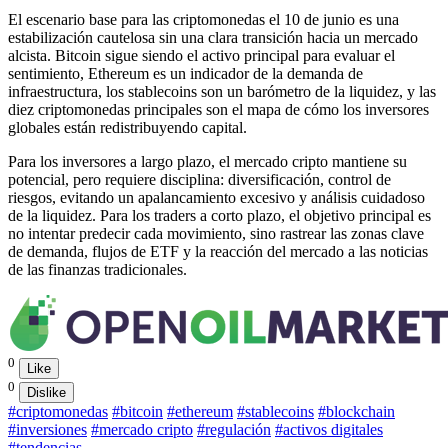
El escenario base para las criptomonedas el 10 de junio es una
estabilización cautelosa sin una clara transición hacia un mercado
alcista. Bitcoin sigue siendo el activo principal para evaluar el
sentimiento, Ethereum es un indicador de la demanda de
infraestructura, los stablecoins son un barómetro de la liquidez, y las
diez criptomonedas principales son el mapa de cómo los inversores
globales están redistribuyendo capital.
Para los inversores a largo plazo, el mercado cripto mantiene su
potencial, pero requiere disciplina: diversificación, control de
riesgos, evitando un apalancamiento excesivo y análisis cuidadoso
de la liquidez. Para los traders a corto plazo, el objetivo principal es
no intentar predecir cada movimiento, sino rastrear las zonas clave
de demanda, flujos de ETF y la reacción del mercado a las noticias
de las finanzas tradicionales.
0
Like
0
Dislike
#criptomonedas
#bitcoin
#ethereum
#stablecoins
#blockchain
#inversiones
#mercado cripto
#regulación
#activos digitales
#tendencias