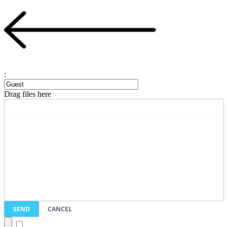
:
Drag files here
SEND
CANCEL