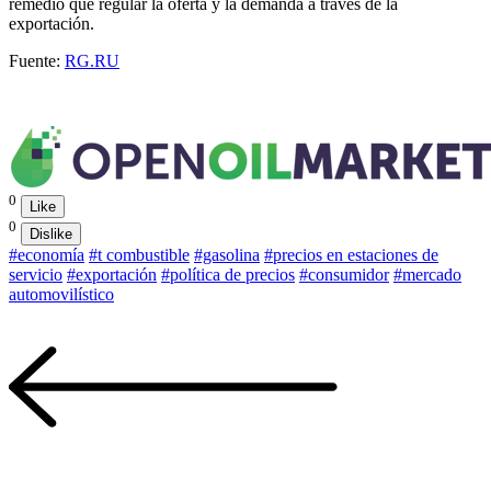
remedio que regular la oferta y la demanda a través de la
exportación.
Fuente:
RG.RU
0
Like
0
Dislike
#economía
#t combustible
#gasolina
#precios en estaciones de
servicio
#exportación
#política de precios
#consumidor
#mercado
automovilístico