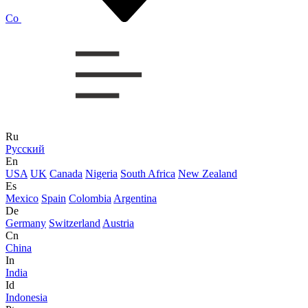
Co
Ru
Русский
En
USA
UK
Canada
Nigeria
South Africa
New Zealand
Es
Mexico
Spain
Colombia
Argentina
De
Germany
Switzerland
Austria
Cn
China
In
India
Id
Indonesia