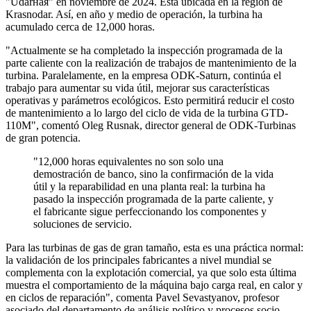
"Udarная" en noviembre de 2024. Está ubicada en la región de
Krasnodar. Así, en año y medio de operación, la turbina ha
acumulado cerca de 12,000 horas.
"Actualmente se ha completado la inspección programada de la
parte caliente con la realización de trabajos de mantenimiento de la
turbina. Paralelamente, en la empresa ODK-Saturn, continúa el
trabajo para aumentar su vida útil, mejorar sus características
operativas y parámetros ecológicos. Esto permitirá reducir el costo
de mantenimiento a lo largo del ciclo de vida de la turbina GTD-
110M", comentó Oleg Rusnak, director general de ODK-Turbinas
de gran potencia.
"12,000 horas equivalentes no son solo una
demostración de banco, sino la confirmación de la vida
útil y la reparabilidad en una planta real: la turbina ha
pasado la inspección programada de la parte caliente, y
el fabricante sigue perfeccionando los componentes y
soluciones de servicio.
Para las turbinas de gas de gran tamaño, esta es una práctica normal:
la validación de los principales fabricantes a nivel mundial se
complementa con la explotación comercial, ya que solo esta última
muestra el comportamiento de la máquina bajo carga real, en calor y
en ciclos de reparación", comenta Pavel Sevastyanov, profesor
asociado del departamento de análisis político y procesos socio-