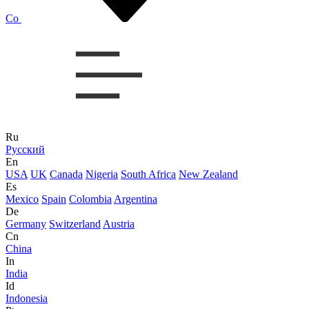
Co
Ru
Русский
En
USA
UK
Canada
Nigeria
South Africa
New Zealand
Es
Mexico
Spain
Colombia
Argentina
De
Germany
Switzerland
Austria
Cn
China
In
India
Id
Indonesia