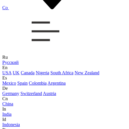
Co
Ru
Русский
En
USA
UK
Canada
Nigeria
South Africa
New Zealand
Es
Mexico
Spain
Colombia
Argentina
De
Germany
Switzerland
Austria
Cn
China
In
India
Id
Indonesia