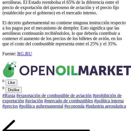
aerolíneas. El Estado reembolsa el 65% de la diferencia entre el
precio de exportación del queroseno de aviación y el precio fijo
(establecido por el gobierno) en el mercado interno.
El decreto gubernamental no contiene ninguna instrucción respecto
a los pagos por el mecanismo de dempfer. Esto significa que las
aerolíneas continuarán recibiéndolos, lo que debería contribuir a
contener el aumento de los precios de los billetes de avión, en los
que el costo del combustible representa entre el 25% y el 35%.
Fuente:
RG.RU
0
Like
0
Dislike
#Rusia
#exportación de combustible de aviación
#prohibición de
exportación
#aviación
#mercado de combustibles
#política interna
#precios
#política gubernamental
#economía
#industria aeronáutica